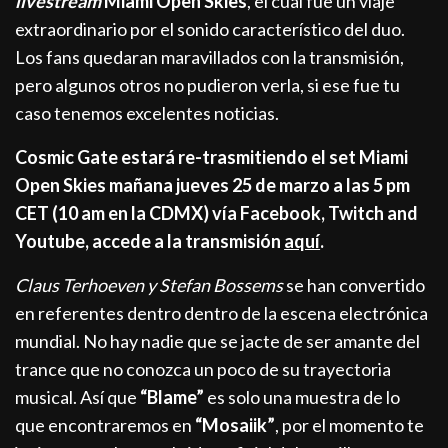
livestream
Miami Open Skies
, el cual fue un viaje
extraordinario por el sonido característico del duo.
Los fans quedaran maravillados con la transmisión,
pero algunos otros no pudieron verla, si ese fue tu
caso tenemos excelentes noticias.
Cosmic Gate estará re-trasmitiendo el set Miami
Open Skies mañana jueves 25 de marzo a las 5 pm
CET (10 am en la CDMX) vía Facebook, Twitch and
Youtube, accede a la transmisión
aquí
.
Claus Terhoeven y Stefan Bossems
se han convertido
en referentes dentro dentro de la escena electrónica
mundial. No hay nadie que se jacte de ser amante del
trance que no conozca un poco de su trayectoria
musical. Así que
“Blame”
es solo una muestra de lo
que encontraremos en
“Mosaiik”
, por el momento te