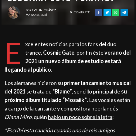
POR
EVELIN CHÁVEZ
0
COMPARTE
MARZO 24, 2021
E
xcelentes noticias para los fans del duo
trance,
Cosmic Gate
, por fin éste
verano del
2021
un nuevo álbum de estudio estará
llegando al público.
Los alemanes hicieron su
primer lanzamiento musical
del 2021
se trata de
“Blame”
, sencillo principal de
su
próximo álbum titulado “Mosaiik”
. Las vocales están
a cargo de la cantante y compositora neerlandés
Diana Miro
, quién
hablo un poco sobre la letra
:
“Escribí esta canción cuando uno de mis amigos