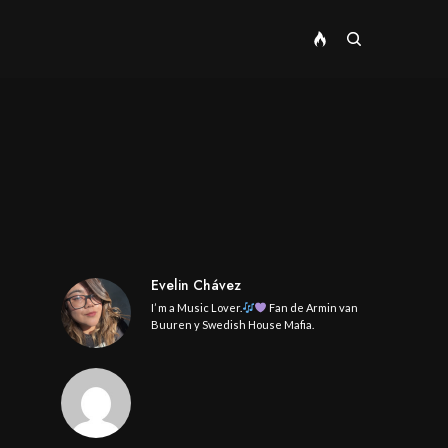
Evelin Chávez
I’ m a Music Lover.
Fan de Armin van
Buuren y Swedish House Mafia.