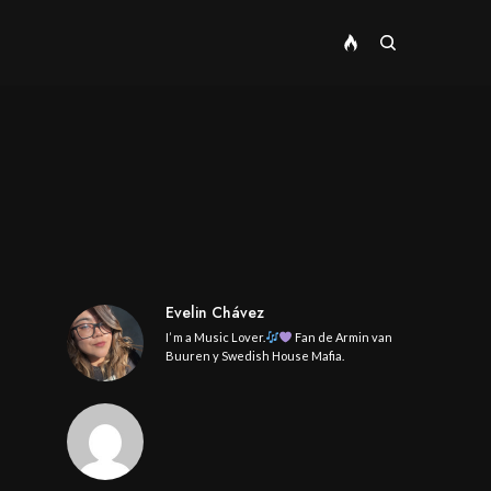
Evelin Chávez
I’ m a Music Lover.
Fan de Armin van
Buuren y Swedish House Mafia.