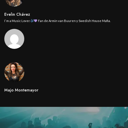
Evelin Chávez
I’ m a Music Lover.
Fan de Armin van Buuren y Swedish House Mafia.
Majo Montemayor