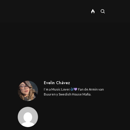
Evelin Chávez
I’ m a Music Lover.
Fan de Armin van
Buuren y Swedish House Mafia.