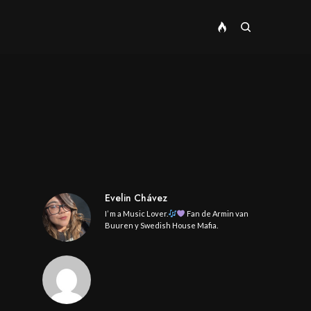
Evelin Chávez
I’ m a Music Lover.
Fan de Armin van
Buuren y Swedish House Mafia.