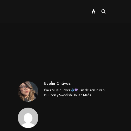
Evelin Chávez
I’ m a Music Lover.
Fan de Armin van
Buuren y Swedish House Mafia.