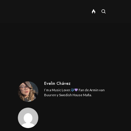
Evelin Chávez
I’ m a Music Lover.
Fan de Armin van
Buuren y Swedish House Mafia.