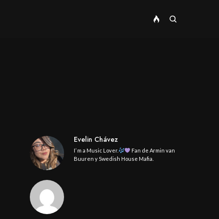
Evelin Chávez
I’ m a Music Lover.
Fan de Armin van
Buuren y Swedish House Mafia.