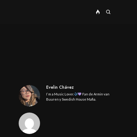
Evelin Chávez
I’ m a Music Lover.
Fan de Armin van
Buuren y Swedish House Mafia.