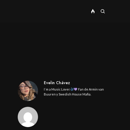
Evelin Chávez
I’ m a Music Lover.
Fan de Armin van
Buuren y Swedish House Mafia.