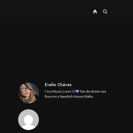
Evelin Chávez
I’ m a Music Lover.
Fan de Armin van
Buuren y Swedish House Mafia.