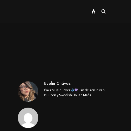
Evelin Chávez
I’ m a Music Lover.
Fan de Armin van
Buuren y Swedish House Mafia.