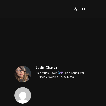
Evelin Chávez
I’ m a Music Lover.
Fan de Armin van
Buuren y Swedish House Mafia.