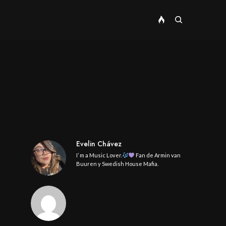
Evelin Chávez
I’ m a Music Lover.
Fan de Armin van
Buuren y Swedish House Mafia.