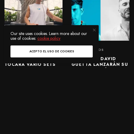
Our site uses cookies. Learn more about our
use of cookies:
cookie policy
NOTICIAS
LANZAMIENTOS
ACEPTO EL USO DE COOKIES
ARMIN VAN BUUREN
ILLENIUM Y DAVID
TOCARÁ VARIO SETS
GUETTA LANZARÁN SU
DE UNA HORA CON
COLABORACIÓN “ DIE
SOLO VINILOS.
LIVING (FEAT. DUSTIN
LYNCH)”.