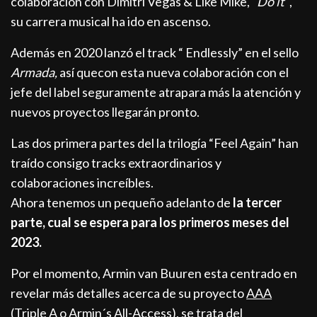
colaboración con Dimitri Vegas & Like Mike,
“Do it”
,
su carrera musical ha ido en ascenso.
Además en 2020 lanzó el track “ Endlessly” en el sello
Armada,
así quecon esta nueva colaboración con el
jefe del label seguramente atrapara más la atención y
nuevos proyectos llegarán pronto.
Las dos primera partes del la trilogía “Feel Again” han
traído consigo tracks extraordinarios y
colaboraciones increíbles.
Ahora tenemos un pequeño adelanto de
la tercer
parte, cual se espera para los primeros meses del
2023.
Por el momento, Armin van Buuren esta centrado en
revelar más detalles acerca de su proyecto
AAA
(Triple A o Armin´s All-Access), se trata del