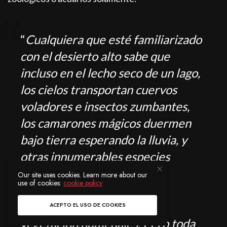
“
Cualquiera que esté familiarizado
con el desierto alto sabe que
incluso en el lecho seco de un lago,
los cielos transportan cuervos
voladores e insectos zumbantes,
los camarones mágicos duermen
bajo tierra esperando la lluvia, y
otras innumerables especies
deambulan por las zonas de
Our site uses cookies. Learn more about our
use of cookies:
cookie policy
transición donde la playa se
convierte en matorral y
ACEPTO EL USO DE COOKIES
vegetación.
humedales.
Pero toda