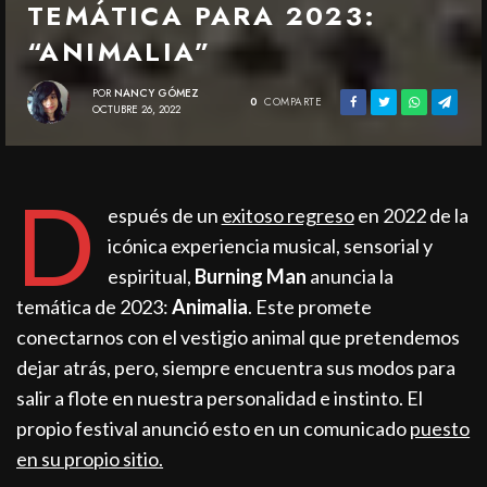
TEMÁTICA PARA 2023:
“ANIMALIA”
POR
NANCY GÓMEZ
0
COMPARTE
OCTUBRE 26, 2022
D
espués de un
exitoso regreso
en 2022 de la
icónica experiencia musical, sensorial y
espiritual,
Burning Man
anuncia la
temática de 2023:
Animalia
. Este promete
conectarnos con el vestigio animal que pretendemos
dejar atrás, pero, siempre encuentra sus modos para
salir a flote en nuestra personalidad e instinto. El
propio festival anunció esto en un comunicado
puesto
en su propio sitio.