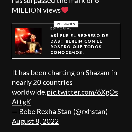
has surpassed the mark of 6
MILLION views
VER TAMBIÉN
EDITORIAL
ASÍ FUE EL REGRESO DE
DASH BERLIN CON EL
ROSTRO QUE TODOS
CONOCEMOS.
It has been charting on Shazam in
nearly 20 countries
worldwide.
pic.twitter.com/6XgOs
AttgK
— Bebe Rexha Stan (@rxhstan)
August 8, 2022