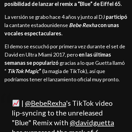
posibilidad de lanzar el remix a “Blue” de Eiffel 65.
La versión se grabo hace 4 años y junto al DJ
participó
la cantante estadounidense
Bebe Rexha
con unas
vocales espectaculares.
El demo se escuchó por primera vez durante el set de
David en Ultra Miami 2017, pero
en las últimas
semanas se popularizó
gracias a lo que Guetta llamó
“
TikTok Magic
”
(la magia de TikTok), así que
podríamos tener el lanzamiento oficial muy pronto.
|
@BebeRexha
's TikTok video
lip-syncing to the unreleased
"Blue" Remix with
@davidguetta