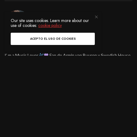
Our site uses cookies. Learn more about our
use of cookies:
cookie policy
ACEPTO EL USO DE COOKIES
EVELIN CHÁVEZ
I’ m a Music Lover.
Fan de Armin van Buuren y Swedish House
Mafia.
COMPARTIR
0
TWEET
Ver Comentarios (0)