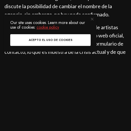
discute la posibilidad de cambiar el nombre de la
agencia, sin embargo, no hay nada confirmado.
Our site uses cookies. Learn more about our
Lo que si llama la atención es que la lista de artistas
use of cookies:
cookie policy
que se representaban, se eliminó del sitio web oficial,
ACEPTO EL USO DE COOKIES
y en su lugar actualmente solo se ve un formulario de
contacto, lo que es muestra de la crisis actual y de que
aun están lidiando con las posibles renuncias de
artistas, DJs y de más representados a su cargo.
SUSCRÍBASE A NUESTRO BOLETÍN
Recibe las noticias más relevantes de la escena de cada
semana