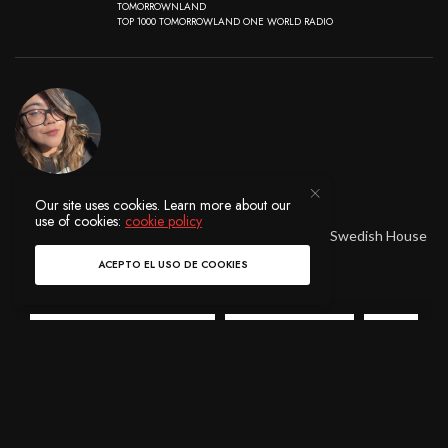
TOMORROWNLAND
TOP 1000 TOMORROWLAND ONE WORLD RADIO
Our site uses cookies. Learn more about our
EVELIN CHÁVEZ
use of cookies:
cookie policy
I’ m a Music Lover.
Fan de Armin van Buuren y Swedish House
Mafia.
ACEPTO EL USO DE COOKIES
COMPARTIR
0
TWEET