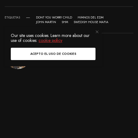
ETIQUETAS
DONT YOU WORRY CHILD
HIMNOS DEL EDM
JOHN MARTIN
SHM
SWEDISH HOUSE MAFIA
Our site uses cookies. Learn more about our
use of cookies:
cookie policy
ACEPTO EL USO DE COOKIES
EVELIN CHÁVEZ
I’ m a Music Lover.
Fan de Armin van Buuren y Swedish House
Mafia.
COMPARTIR
0
TWEET