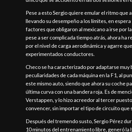
Pese a esto Sergio quiere emular el ritmo qu
llevando su desempeño a los límites, en espera
factores que obligaron al mexicano a irse por l
pese a ser complicada tiempo atrás, ahora ha r
por el nivel de carga aerodinámica y agarre qu
experimentados conductores.
Checo se ha caracterizado por adaptarse muy bie
peculiaridades de cada máquina en la F1, al pun
este mismo auto, siendo que ahora su coche par
última curva con una bandera roja. Es de menci
Verstappen, y lo hizo acreedor al tercer puest
convencer, sin importar el tipo de circuito que s
Después del tremendo susto, Sergio Pérez duran
10 minutos del entrenamiento libre, generó la 