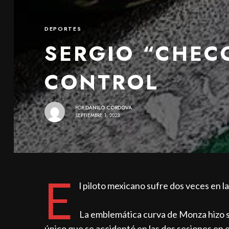
DEPORTES
SERGIO “CHECO
CONTROL
POR
DANILO CORDOVA
SEPTIEMBRE 1, 2023
E
l piloto mexicano sufre dos veces en 
La emblemática curva de Monza hizo suf
único que se accidentó en las dos sesiones en