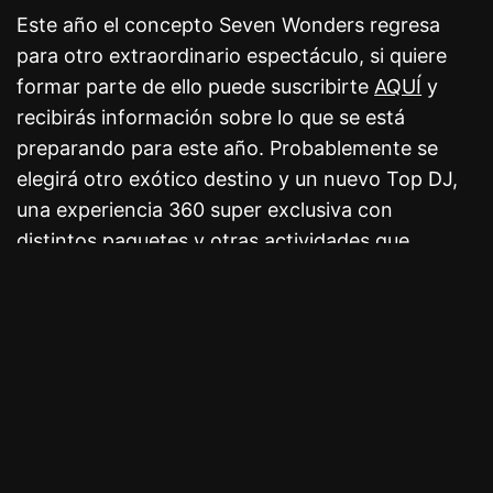
Este año el concepto Seven Wonders regresa
para otro extraordinario espectáculo, si quiere
formar parte de ello puede suscribirte
AQUÍ
y
recibirás información sobre lo que se está
preparando para este año. Probablemente se
elegirá otro exótico destino y un nuevo Top DJ,
una experiencia 360 super exclusiva con
distintos paquetes y otras actividades que
mejorará tu estadía.
Our site uses cookies. Learn more about
our use of cookies:
cookie policy
El lanzamiento más reciente de Armin van
Buuren es una colaboración con el DJ/ productor
ACEPTO EL USO DE COOKIES
ucraniano, OMNIA, el nombre del track es “LOVE”
y sin duda era de los IDs más esperados desde al
año anterior.
VER TAMBIÉN