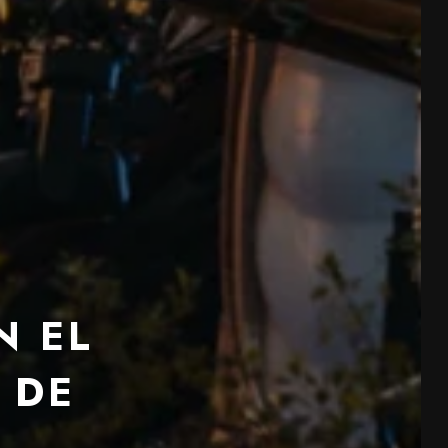
N EL
 DE