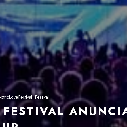
ectricLoveFestival
Festival
 FESTIVAL ANUNCI
EUP