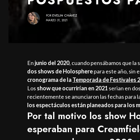
POR
EVELIN CHÁVEZ
MARZO 31, 2021
En
junio del 2020
, cuando pensábamos que la s
dos shows de Holosphere
para este año, sin
cronograma de la
Temporada de Festivales 
Los
show que ocurrirían en 2021
serian en dos
recientemente se anunciaron las fechas para l
los espectáculos están planeados para los 
Por tal motivo los show H
esperaban para Creamfiel