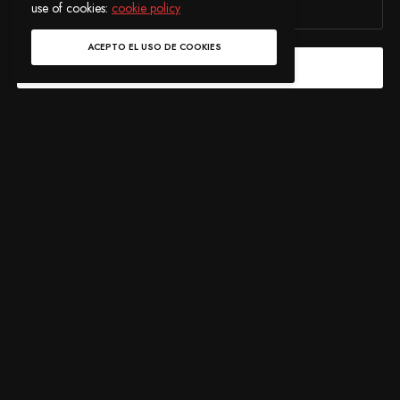
use of cookies:
cookie policy
ACEPTO EL USO DE COOKIES
REGÍSTRATE
Me gustaría recibir noticias y ofertas especiales.
ETIQUETAS
DON DIABLO
FUTURE HOUSE
HEXAGON
HEXAGONIANS
NEONOSTALGIA
EVELIN CHÁVEZ
I’ m a Music Lover.
Fan de Armin van Buuren y Swedish House