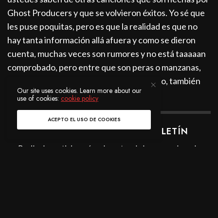
Ghost Producers y que se volvieron éxitos. Yo sé que
les puse poquitas, pero es que la realidad es que no
hay tanta información allá afuera y como se dieron
cuenta, muchas veces son rumores y no está taaaaan
comprobado, pero entre que son peras o manzanas,
mejor les pregunto qué opinan al respecto, también
Our site uses cookies. Learn more about our
déjenmelo en los comentarios
use of cookies:
cookie policy
ACEPTO EL USO DE COOKIES
SUSCRÍBASE A NUESTRO BOLETÍN
Recibe las noticias más relevantes de la escena de cada
semana