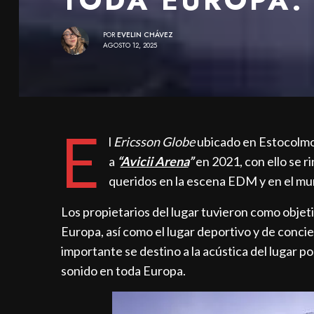
POR
EVELIN CHÁVEZ
AGOSTO 12, 2025
E
l
Ericsson Globe
ubicado en Estocolmo,
a
“
Avicii Arena
”
en 2021, con ello se 
queridos en la escena EDM y en el mun
Los propietarios del lugar tuvieron como objeti
Europa, así como el lugar deportivo y de conci
importante se destino a la acústica del lugar po
sonido en toda Europa.