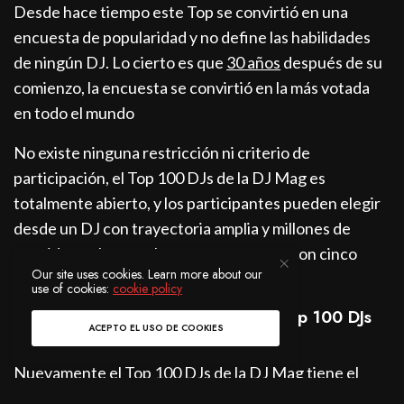
Desde hace tiempo este Top se convirtió en una
encuesta de popularidad y no define las habilidades
de ningún DJ. Lo cierto es que
30 años
después de su
comienzo, la encuesta se convirtió en la más votada
en todo el mundo
No existe ninguna restricción ni criterio de
participación, el Top 100 DJs de la DJ Mag es
totalmente abierto, y los participantes pueden elegir
desde un DJ con trayectoria amplia y millones de
seguidores, hasta talentos emergentes con cinco
Our site uses cookies. Learn more about our
seguidores.
use of cookies:
cookie policy
Vota por tus 5 DJs favoritos en el Top 100 DJs
ACEPTO EL USO DE COOKIES
de la DJ Mag
aquí
.
Nuevamente el Top 100 DJs de la DJ Mag tiene el
apoyo de la UNICEF, por lo que la DJ Mag esta