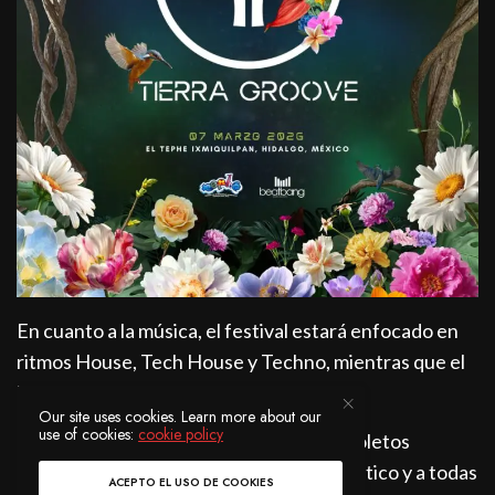
En cuanto a la música, el festival estará enfocado en
ritmos House, Tech House y Techno, mientras que el
line up será revelado próximamente.
Our site uses cookies. Learn more about our
use of cookies:
cookie policy
Un punto importante, es que todos los boletos
incluyen acceso completo al parque acuático y a todas
ACEPTO EL USO DE COOKIES