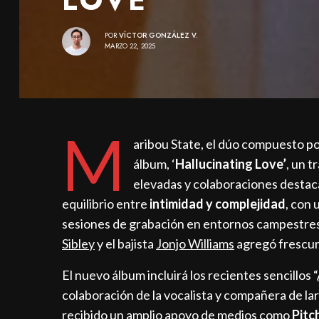
POR
VÍCTOR GONZÁLEZ V.
MARZO 22, 2025
M
aribou State, el dúo compuesto po
álbum, ‘
Hallucinating Love’
, un t
elevadas y colaboraciones destac
equilibrio entre
intimidad y complejidad
, con 
sesiones de grabación en entornos campestres.
Sibley
y el bajista
Jonjo Williams
agregó frescur
El nuevo álbum incluirá los recientes sencillos “
colaboración de la vocalista y compañera de la
recibido un amplio apoyo de medios como
Pitc