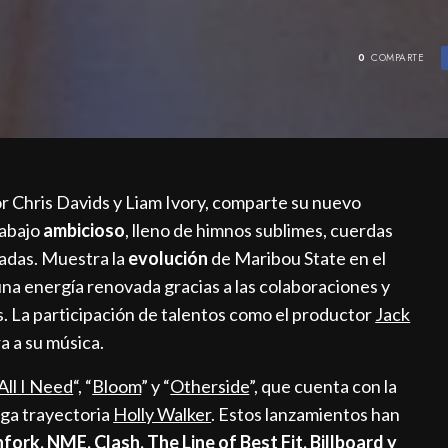
0
COMPARTE
r Chris Davids y Liam Ivory, comparte su nuevo
rabajo
ambicioso
, lleno de himnos sublimes, cuerdas
adas. Muestra la
evolución
de Maribou State en el
una energía renovada gracias a las colaboraciones y
 La participación de talentos como el productor
Jack
a a su música.
All I Need
“, “
Bloom
” y “
Otherside
”, que cuenta con la
rga trayectoria
Holly Walker
. Estos lanzamientos han
hfork, NME, Clash, The Line of Best Fit, Billboard y