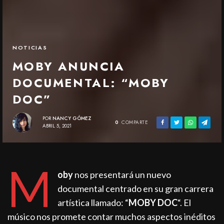
NOTICIAS
MOBY ANUNCIA
DOCUMENTAL: “MOBY
DOC”
POR
NANCY GÓMEZ
0
COMPARTE
ABRIL 5, 2021
M
oby
nos presentará un nuevo
documental centrado en su gran carrera
artística llamado: “
MOBY DOC
“. El
músico nos promete contar muchos aspectos inéditos