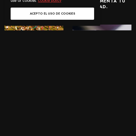
use of cookies:
cookie policy
EPISODIOS QUE
EDM INCREMENTA TU
CELEBRA SU 25
CREATIVIDAD.
ANIVERSARIO.
ACEPTO EL USO DE COOKIES
EDITORIAL
UN NUEVO
NOTICIAS
DOCUMENTAL DE
NUEVO ESTUDIO
AVICII ESTA EN
AFIRMA QUE 60% DE
PRODUCCIÓN.
LOS MÚSICOS ESTÁN
USANDO IA PARA SUS
NUEVAS CANCIONES