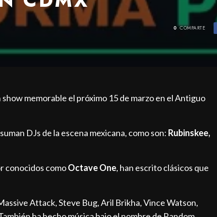
0
COMPARTE
un show memorable el próximo 15 de marzo en el Antiguo
 suman DJs de la escena mexicana, como son:
Rubinskee,
or conocidos como
Octave One
, han escrito clásicos que
Massive Attack, Steve Bug, Aril Brikha, Vince Watson,
 También ha hecho música bajo el nombre de Random