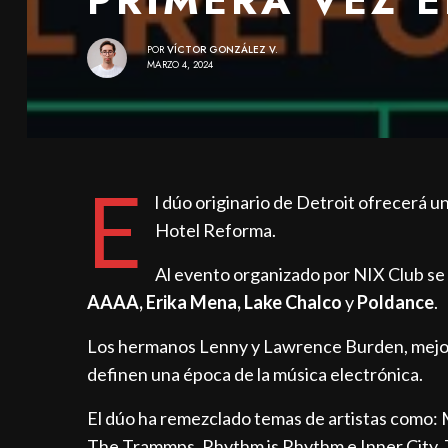
POR
VÍCTOR GONZÁLEZ V.
MARZO 4, 2024
E
l dúo originario de Detroit ofrecerá 
Hotel Reforma.
Al evento organizado por NIX Club se
AAAA, Erika Mena, Lake Chalco
y
Poldance
.
Los hermanos Lenny y Lawrence Burden, mej
definen una época de la música electrónica.
El dúo ha remezclado temas de artistas como: 
The Trammps, Rhythm is Rhythm e Inner City.