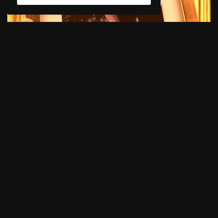
Instagram: @ottoknows
Imagen de portada: Tomorrowland Music
Pressroom