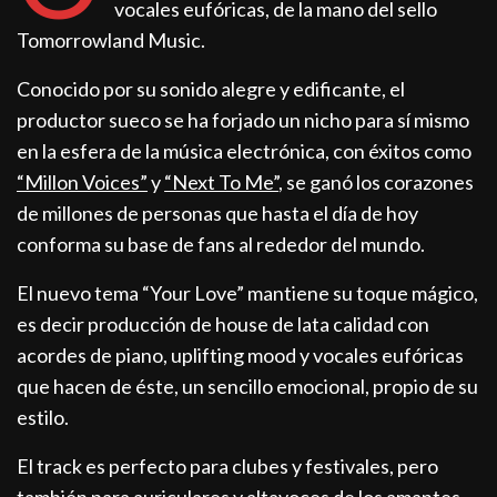
vocales eufóricas, de la mano del sello
Tomorrowland Music.
Conocido por su sonido alegre y edificante, el
productor sueco se ha forjado un nicho para sí mismo
en la esfera de la música electrónica, con éxitos como
“Millon Voices”
y
“Next To Me”
, se ganó los corazones
de millones de personas que hasta el día de hoy
conforma su base de fans al rededor del mundo.
El nuevo tema “Your Love” mantiene su toque mágico,
es decir producción de house de lata calidad con
acordes de piano, uplifting mood y vocales eufóricas
que hacen de éste, un sencillo emocional, propio de su
estilo.
El track es perfecto para clubes y festivales, pero
también para auriculares y altavoces de los amantes