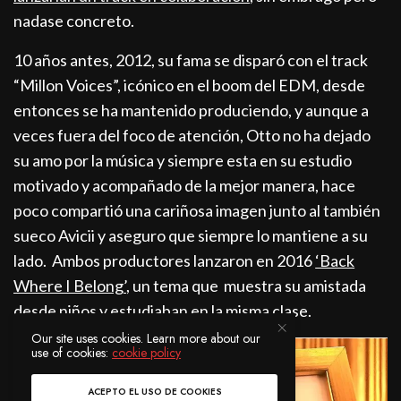
nadase concreto.
10 años antes, 2012, su fama se disparó con el track
“Millon Voices”, icónico en el boom del EDM, desde
entonces se ha mantenido produciendo, y aunque a
veces fuera del foco de atención, Otto no ha dejado
su amo por la música y siempre esta en su estudio
motivado y acompañado de la mejor manera, hace
poco compartió una cariñosa imagen junto al también
sueco Avicii y aseguro que siempre lo mantiene a su
lado. Ambos productores lanzaron en 2016
‘Back
Where I Belong’
, un tema que muestra su amistada
desde niños y estudiaban en la misma clase.
Our site uses cookies. Learn more about our
use of cookies:
cookie policy
ACEPTO EL USO DE COOKIES