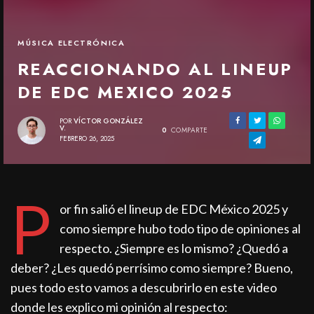
MÚSICA ELECTRÓNICA
REACCIONANDO AL LINEUP
DE EDC MEXICO 2025
POR
VÍCTOR GONZÁLEZ
V.
0
COMPARTE
FEBRERO 26, 2025
P
or fin salió el lineup de EDC México 2025 y
como siempre hubo todo tipo de opiniones al
respecto. ¿Siempre es lo mismo? ¿Quedó a
deber? ¿Les quedó perrísimo como siempre? Bueno,
pues todo esto vamos a descubrirlo en este video
donde les explico mi opinión al respecto: