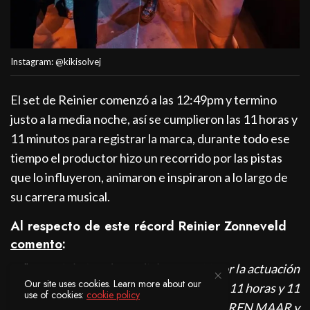
Instagram: @kikisolvej
El set de Reinier comenzó a las 12:49pm y termino
justo a la media noche, así se cumplieron las 11 horas y
11 minutos para registrar la marca, durante todo ese
tiempo el productor hizo un recorrido por las pistas
que lo influyeron, animaron e inspiraron a lo largo de
su carrera musical.
Al respecto de este récord Reinier Zonneveld
comento
:
“Rompí el récord mundial GUINESS por la actuación
Our site uses cookies. Learn more about our
en vivo de música electrónica más larga 11 horas y 11
use of cookies:
cookie policy
minutos en mi propio festival KARREN MAAR y