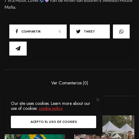
I’ m a Music Lover.
Fan de Armin van Buuren y Swedish House
Mafia.
COMPARTIR
0
TWEET
Ver Comentarios (0)
Our site uses cookies. Learn more about our
POSTS RELACIONADOS
use of cookies:
cookie policy
ACEPTO EL USO DE COOKIES