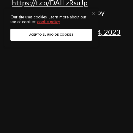
https://t.co/DAILzRsuJp
pic.twitter.com/BzMbIo0Dpy
Our site uses cookies. Learn more about our
— Swedish House Mafia
use of cookies:
cookie policy
(@swedishousemfia)
May 24, 2023
ACEPTO EL USO DE COOKIES
SUSCRÍBASE A NUESTRO BOLETÍN
Recibe las noticias más relevantes de la escena de cada
semana