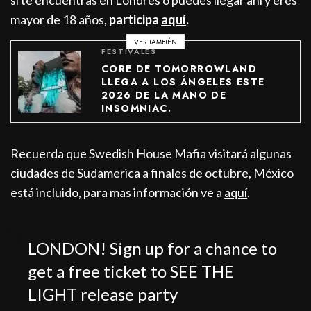
si te encuentras en Londres o puedes llegar ahí y eres
mayor de 18 años,
participa
aquí
.
VER TAMBIÉN
FESTIVALES
CORE DE TOMORROWLAND
LLEGA A LOS ÁNGELES ESTE
2026 DE LA MANO DE
INSOMNIAC.
Recuerda que Swedish House Mafia visitará algunas
ciudades de Sudamerica a finales de octubre, México
está incluido, para mas información ve a
aquí
.
LONDON! Sign up for a chance to
get a free ticket to SEE THE
LIGHT release party