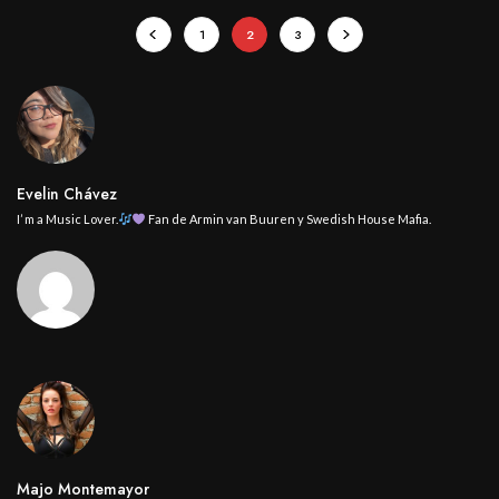
1
2
3
Evelin Chávez
I’ m a Music Lover.
Fan de Armin van Buuren y Swedish House Mafia.
Majo Montemayor