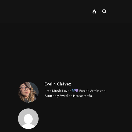
Evelin Chávez
I’ m a Music Lover.
Fan de Armin van
Buuren y Swedish House Mafia.