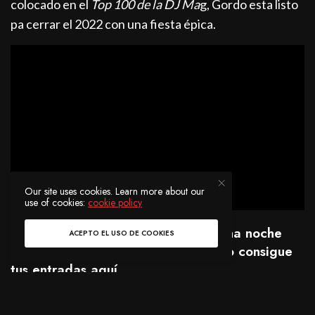
colocado en el
Top 100 de la DJ Ma
g, Gordo esta listo
pa cerrar el 2022 con una fiesta épica.
Our site uses cookies. Learn more about our
use of cookies:
cookie policy
Si quieres unirte a Gordo y pasar una noche
ACEPTO EL USO DE COOKIES
increíble en la víspera de año nuevo consigue
tus entradas
aquí
.
Para una noche espectacular como esta es necesario
un venue igual de extraordinario y sin duda el