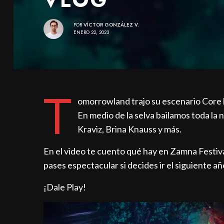
POR
VÍCTOR GONZÁLEZ V.
ENERO 22, 2023
T
omorrowland trajo su escenario Core h
En medio de la selva bailamos toda la n
Kraviz, Brina Knauss y más.
En el video te cuento qué hay en Zamna Festival, 
pases espectacular si decides ir el siguiente añ
¡Dale Play!