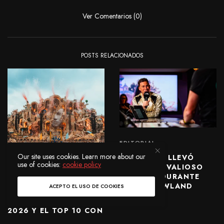
Ver Comentarios (0)
POSTS RELACIONADOS
EDITORIAL
Our site uses cookies. Learn more about our
HARDWELL LLEVÓ
use of cookies:
cookie policy
ALGO MUY VALIOSO
DE AVICII DURANTE
EDITORIAL
TOMORROWLAND
ACEPTO EL USO DE COOKIES
TOMORROWLAND
2026.
LIBERA SU AFTERMOVIE
2026 Y EL TOP 10 CON
LOS TRACKS MÁS