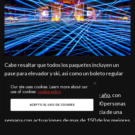
Cabe resaltar que todos los paquetes incluyen un
pase para elevador y ski, asi como un boleto regular
para el festival.
Our site uses cookies. Learn more about our
use of cookies:
cookie policy
La edición de invierno del festival en este año
, con
entradas agotas, dio la bienvenida a 22000 personas
ACEPTO EL USO DE COOKIES
en los hermosas Alpes para una experiencia de una
semana con actuaciones de mas de 150 de los mejores
DJs del planeta.