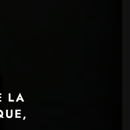
E LA
QUE,