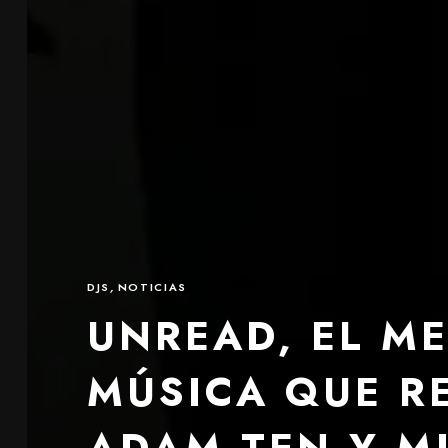
DJS
,
NOTICIAS
UNREAD, EL M
MÚSICA QUE R
ADAM TEN Y M