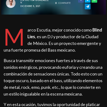
POR
VÍCTOR GONZÁLEZ
V.
0
COMPARTE
DICIEMBRE 8, 2021
M
arco Escutia, mejor conocido como
Blind
Lies
, es un DJ y productor de la Ciudad
de México. Es un proyecto emergente y
una fuerte promesa del Bass mexicano.
Busca transmitir emociones fuertes a través de sus
sonidos enérgicos, provocando euforia y creando una
combinación de sensaciones únicas. Todo esto con un
toque oscuro, basado en el bass, utilizando elementos
de metal, rock, emo, punk, etc., lo que lo convierte en
un estilo inigualable en la escena mexicana.
Y en esta ocasión, tuvimos la oportunidad de platicar