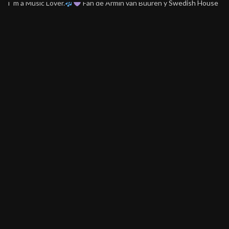
I’ m a Music Lover.
Fan de Armin van Buuren y Swedish House
Mafia.
COMPARTIR
0
TWEET
Ver Comentarios (0)
POSTS RELACIONADOS