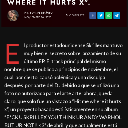
WHERE IT HURTS X”.
POR
EVELIN CHÁVEZ
0
COMPARTE
NOVIEMBRE 26, 2025
E
l productor estadounidense Skrillex mantuvo
muy bien el secreto sobre lanzamiento de su
último EP. El track principal del mismo
nombre que se publico a principios de noviembre, el
cual, por cierto, causó polémica y una disculpa
después por parte del DJ debido a que se utilizó una
foto no autorizada para el arte arte; ahora, queda
claro, que solo fue un vistazo a “Hit me where it hurts
x”, un proyecto basado estilísticamente en su álbum
“F*CK U SKRILLEX YOU THINK UR ANDY WARHOL
BUT UR NOT!! <3” de abril, y que actualmente está