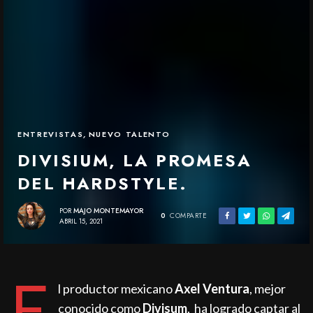
ENTREVISTAS
,
NUEVO TALENTO
DIVISIUM, LA PROMESA
DEL HARDSTYLE.
POR
MAJO MONTEMAYOR
0
COMPARTE
ABRIL 15, 2021
E
l productor mexicano
Axel Ventura
, mejor
conocido como
Divisum
,
ha logrado captar al