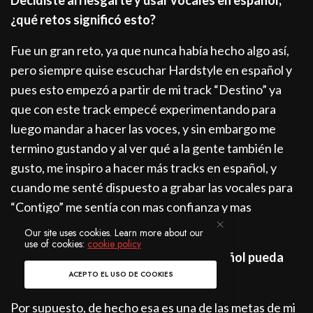
¿qué retos significó esto?
Fue un gran reto, ya que nunca había hecho algo así,
pero siempre quise escuchar Hardstyle en español y
pues esto empezó a partir de mi track “Destino” ya
que con este track empecé experimentando para
luego mandar a hacer las voces, y sin embargo me
termino gustando y al ver qué a la gente también le
gusto, me inspiro a hacer más tracks en español, y
cuando me senté dispuesto a grabar las vocales para
“Contigo” me sentía con mas confianza y mas
dispuesto a sacar un buen tema.
Our site uses cookies. Learn more about our
use of cookies:
cookie policy
¿Crees que un track Hardstyle en español pueda
volverse internacional?
ACEPTO EL USO DE COOKIES
Por supuesto, de hecho esa es una de las metas de mi